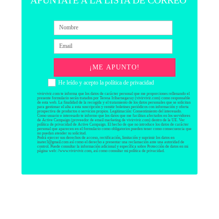
¡ME APUNTO!
He leído y acepto la política de privacidad
vivirvivir.com te informa que los datos de carácter personal que me proporciones rellenando el
presente formulario serán tratados por Teresa Iribarnegaray (vivirvivir.com) como responsable
de esta web. La finalidad de la recogida y el tratamiento de los datos personales que se solicitan
para gestionar el alta a esta suscripción y remitir boletines periódicos con información y oferta
prospectiva de productos o servicios propios. Legitimación: Consentimiento del interesado.
Como usuario e interesado te informo que los datos que me facilitan afectados en los servidores
de Active Campaign (proveedor de email marketing de vivirvivir.com) dentro de la UE. Ver
política de privacidad de Active Campaign. El hecho de que no introduce los datos de carácter
personal que aparecen en el formulario como obligatorios pueden tener como consecuencia que
no puedan atender su solicitud.
Podrá ejercer sus derechos de acceso, rectificación, limitación y suprimir los datos en
inater3@gmail.com así como el derecho a presentar una reclamación ante una autoridad de
control. Puede consultar la información adicional y específica sobre Protección de datos en mi
página web: //www.vivirvivir.com, así como consultar mi política de privacidad.