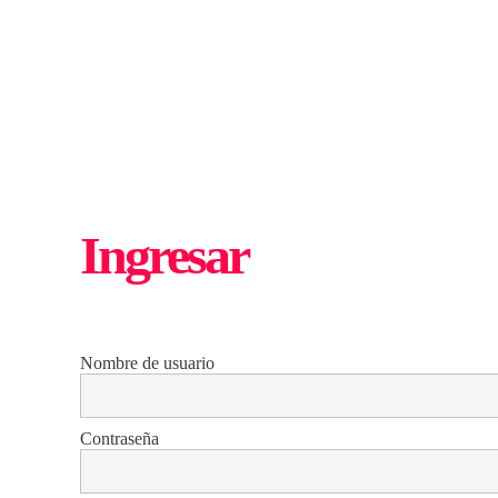
Saltar
al
contenido
principal
Ingresar
Nombre de usuario
Contraseña