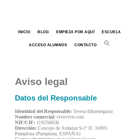
Saltar
al
contenido
principal
INICIO
BLOG
EMPIEZA POR AQUÍ
ESCUELA
ACCESO ALUMNOS
CONTACTO
Aviso legal
Datos del Responsable
Identidad del Responsable:
Teresa Iribarnegaray
Nombre comercial:
vivirvivir.com
NIF/CIF:
11925682K
Dirección:
Concejo de Ardanaz 9-1º D. 31005
Pamplona (Pamplona, ESPAÑA)