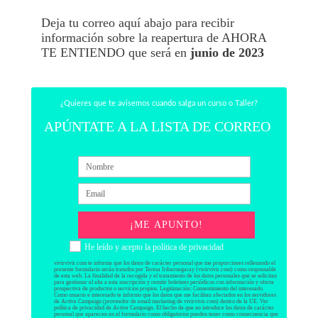
Deja tu correo aquí abajo para recibir
información sobre la reapertura de AHORA
TE ENTIENDO que será en
junio de
2023
¿Quieres que te avisemos cuando salga un curso o Taller?
APÚNTATE A LA LISTA DE CORREO
¡ME APUNTO!
He leído y acepto la política de privacidad
vivirvivir.com te informa que los datos de carácter personal que me proporciones rellenando el
presente formulario serán tratados por Teresa Iribarnegaray (vivirvivir.com) como responsable
de esta web. La finalidad de la recogida y el tratamiento de los datos personales que se solicitan
para gestionar el alta a esta suscripción y remitir boletines periódicos con información y oferta
prospectiva de productos o servicios propios. Legitimación: Consentimiento del interesado.
Como usuario e interesado te informo que los datos que me facilitan afectados en los servidores
de Active Campaign (proveedor de email marketing de vivirvivir.com) dentro de la UE. Ver
política de privacidad de Active Campaign. El hecho de que no introduce los datos de carácter
personal que aparecen en el formulario como obligatorios pueden tener como consecuencia que