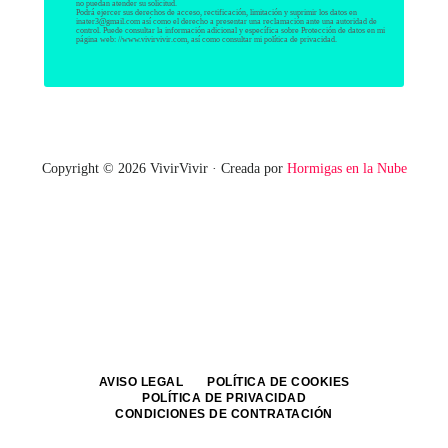
no puedan atender su solicitud.
Podrá ejercer sus derechos de acceso, rectificación, limitación y suprimir los datos en
inater3@gmail.com así como el derecho a presentar una reclamación ante una autoridad de
control. Puede consultar la información adicional y específica sobre Protección de datos en mi
página web: //www.vivirvivir.com, así como consultar mi política de privacidad.
Copyright © 2026 VivirVivir · Creada por
Hormigas en la Nube
AVISO LEGAL
POLÍTICA DE COOKIES
POLÍTICA DE PRIVACIDAD
CONDICIONES DE CONTRATACIÓN