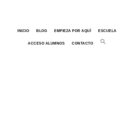
Saltar
al
contenido
principal
INICIO
BLOG
EMPIEZA POR AQUÍ
ESCUELA
ACCESO ALUMNOS
CONTACTO